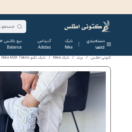
دسته‌بندی
نایک
آدیداس
نیو ب
کالاها
Nike
Adidas
Balance
کتونی اطلس
/
برند
/
نایک Nike
/
نایک تکنو Nike M2K Tekno