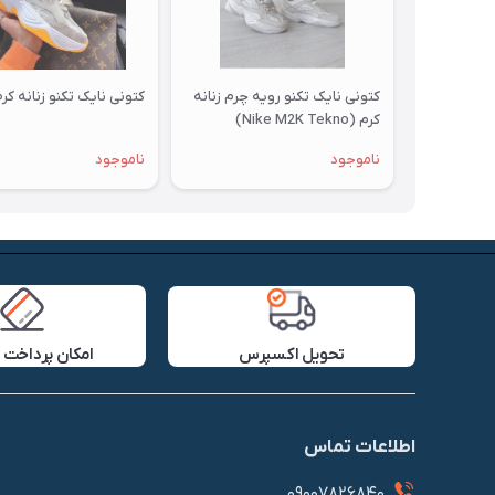
کتونی نایک تکنو‌ رویه چرم زنانه
کتونی نایک تکنو زنانه کر
کرم (Nike M2K Tekno)
ناموجود
ناموجود
تحویل اکسپرس
امکان پرداخت 
اطلاعات تماس
09007826840