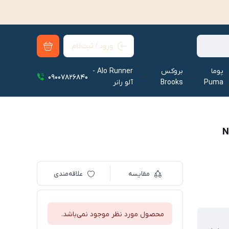
ورود / ثبت‌نام
پوما
بروکس
Alo Runner -
09007826840
Puma
Brooks
آلو رانر‌
مقایسه
علاقه‌مندی
محصول مورد نظر موجود نمی‌باشد.