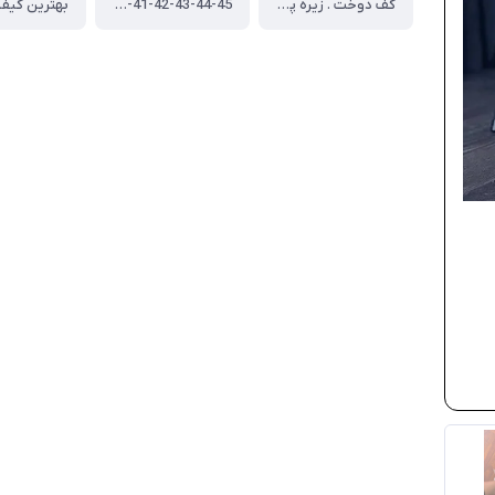
کف دوخت . زیره پیو . رویه ضد آب
37-38-39-40-41-42-43-44-45
بهترین کیفی