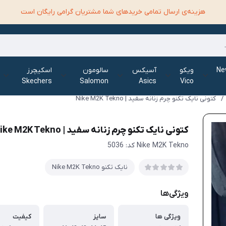
هزینه‌ی ارسال تمامی خرید‌های شما مشتریان گرامی رایگان است
الانس New
ویکو
آسیکس
سالومون
اسکیچرز
Skechers
Salomon
Asics
Vico
/
کتونی نایک تکنو چرم زنانه سفید | Nike M2K Tekno
کتونی نایک تکنو چرم زنانه سفید | Nike M2K Tekno
Nike M2K Tekno کد: 5036
نایک تکنو Nike M2K Tekno
ویژگی‌ها
ویژگی ها
سایز
کیفیت