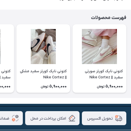
فهرست محصولات
کتونی نایک کورتز صورتی
کتونی نایک کورتز سفید مشکی
کتونی ن
سفید || Nike Cortez
|| Nike Cortez
سفید || e Cortez
00,000
5,900,000
5,900,000
تومان
تومان
امکان پرداخت در محل
ضمانت
تحویل اکسپرس