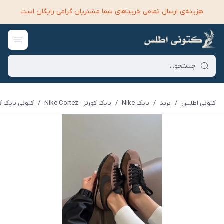
هزینه‌ی ارسال تمامی خرید‌های شما مشتریان گرامی رایگان است
کتونی اطلس
/
برند
/
نایک Nike
/
نایک کورتز - Nike Cortez
/
کتونی نایک کورتز ق