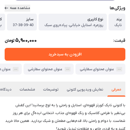
ویژگی‌ها
مشاهده همه
برند
نوع کاربری
سایز
ک
نایک
روزمره، استایل خیابانی، پیاده‌روی سبک
37-38-39-40
به
5,900,000
قیمت:
تومان
افزودن به سبدخرید
عنوان محتوای سفارشی
عنوان محتوای سفارشی
عنوان 
معرفی
نمایش ویدیویی کتونی
توضیحات
مشخصات
دیدگاه‌ه
با کتونی نایک کورتز قهوه‌ای، استایل و راحتی را به اوج برسانید! این کفش
بی‌نظیر با طراحی کلاسیک و رنگ قهوه‌ای جذاب، انتخابی ایده‌آل برای هر روز
شماست. با دوام و راحتی بالا، قدم‌هایی مطمئن و شیک بردارید. همین حالا خرید
کنید و به فردی خاص و متفاوت تبدیل شوید!