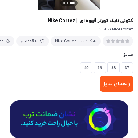
کتونی نایک کورتز قهوه ای || Nike Cortez
Nike Cortez کد:5334
نایک کورتز - Nike Cortez
علاقه‌مندی
مق
سایز
40
39
38
37
راهنمای سایز