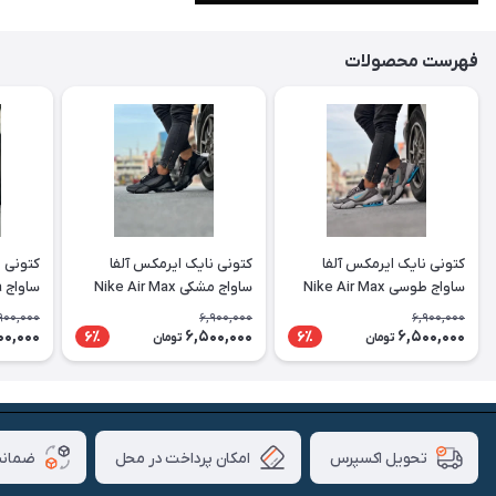
فهرست محصولات
کتونی نایک ایرمکس آلفا
کتونی نایک ایرمکس آلفا
کتونی ن
ساواج طوسی Nike Air Max
ساواج مشکی Nike Air Max
س
avage
Alpha Savage
Alpha Savage
900,000
6,900,000
6,900,000
00,000
6,500,000
6,500,000
6٪
6٪
تومان
تومان
امکان پرداخت در محل
ضمانت
تحویل اکسپرس