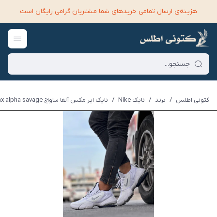
هزینه‌ی ارسال تمامی خرید‌های شما مشتریان گرامی رایگان است
کتونی اطلس
/
برند
/
نایک Nike
/
نایک ایر مکس آلفا ساواج nike air max alpha savage