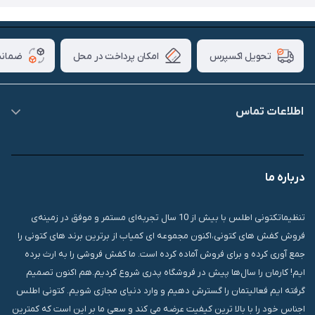
امکان پرداخت در محل
ضمانت
تحویل اکسپرس
اطلاعات تماس
09007826840
درباره ما
قشم، درگهان، بازار دودلفین، یاس10، پلاک 1335
تنظیماتکتونی اطلس با بیش از 10 سال تجربه‌ای مستمر و موفق در زمینه‌ی
فروش کفش های کتونی،اکنون مجموعه ای کمیاب از برترین برند های کتونی را
جمع آوری کرده و برای فروش آماده کرده است. ما کفش فروشی را به ارث برده
ایم! کارمان را سال‌ها پیش در فروشگاه پدری شروع کردیم.هم اکنون تصمیم
گرفته ایم فعالیتمان را گسترش دهیم و وارد دنیای مجازی شویم. کتونی اطلس
اجناس خود را با بالا ترین کیفیت عرضه می کند و سعی ما بر این است که کمترین