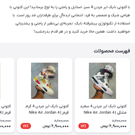
با کتونی نایک ایر جردن 4 سبز، استایل و راحتی را به اوج برسانید! این کتونی با
طراحی شیک و منحصر به فرد، انتخابی ایده‌آل برای طرفداران مد روز است. با
استفاده از تکنولوژی پیشرفته نایک، تجربه‌ای بی‌نظیر از راحتی و پشتیبانی
خواهید داشت. همین حالا خرید کنید و در هر قدم بدرخشید!
فهرست محصولات
کتونی نایک ایر جردن 4 سفید
کتونی نایک ایر جردن 4 کرم
مشکی | Nike Air Jordan 4
قرمز | Nike Air Jordan 4
قرمز | Nike Air Jordan 4
200,000
8,200,000
8,200,000
00,000
6,900,000
6,900,000
16٪
16٪
تومان
تومان