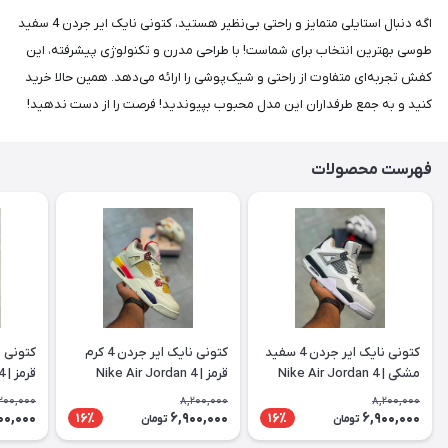
اگه دنبال استایلی متمایز و راحتی بی‌نظیر هستید، کتونی نایک ایر جردن 4 سفید
طوسی بهترین انتخاب برای شماست! با طراحی مدرن و تکنولوژی پیشرفته، این
کفش تجربه‌ای متفاوت از راحتی و شیک‌پوشی را ارائه می‌دهد. همین حالا خرید
کنید و به جمع طرفداران این مدل محبوب بپیوندید! فرصت را از دست ندهید!
فهرست محصولات
کتونی نایک ایر جردن 4 سفید
کتونی نایک ایر جردن 4 کرم
مشکی | Nike Air Jordan 4
قرمز | Nike Air Jordan 4
قرمز | Nike Air Jordan 4
200,000
8,200,000
8,200,000
00,000
6,900,000
6,900,000
16٪
16٪
تومان
تومان