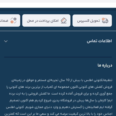
امکان پرداخت در محل
ضمانت
تحویل اکسپرس
اطلاعات تماس
09007826840
درباره ما
قشم، درگهان، بازار دودلفین، یاس10، پلاک 1335
تنظیماتکتونی اطلس با بیش از 10 سال تجربه‌ای مستمر و موفق در زمینه‌ی
فروش کفش های کتونی،اکنون مجموعه ای کمیاب از برترین برند های کتونی را
جمع آوری کرده و برای فروش آماده کرده است. ما کفش فروشی را به ارث برده
ایم! کارمان را سال‌ها پیش در فروشگاه پدری شروع کردیم.هم اکنون تصمیم
گرفته ایم فعالیتمان را گسترش دهیم و وارد دنیای مجازی شویم. کتونی اطلس
اجناس خود را با بالا ترین کیفیت عرضه می کند و سعی ما بر این است که کمترین