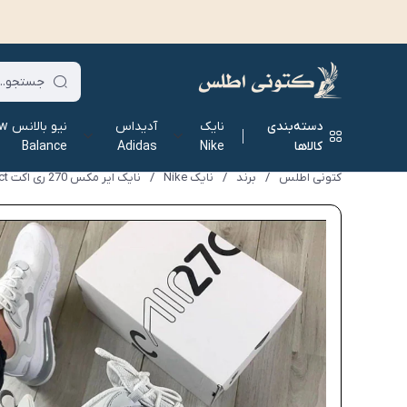
دسته‌بندی
نایک
آدیداس
نیو ب
کالاها
Nike
Adidas
Balance
کتونی اطلس
/
برند
/
نایک Nike
/
نایک ایر مکس 270 ری اکت Nike air max 270 react