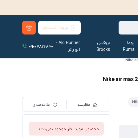
ورود / ثبت‌نام
پوما
بروکس
Alo Runner -
09007826840
Puma
Brooks
آلو رانر‌
مقایسه
علاقه‌مندی
محصول مورد نظر موجود نمی‌باشد.