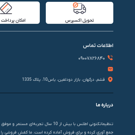
تحویل اکسپرس
امکان پرداخت 
اطلاعات تماس
09007826840
قشم، درگهان، بازار دودلفین، یاس10، پلاک 1335
درباره ما
تنظیماتکتونی اطلس با بیش از 10 سال 
جمع آوری کرده و برای فروش آماده کرده است. ما کفش فروشی را ب