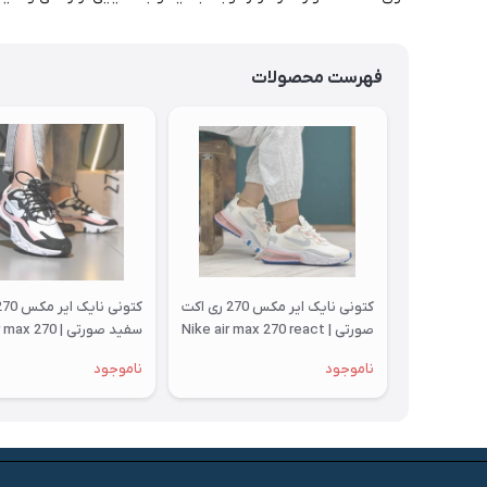
فهرست محصولات
کتونی نایک ایر مکس 270 ری اکت
صورتی | Nike air max 270 react
سفید صورتی | 270
react
ناموجود
ناموجود