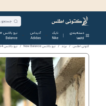
دسته‌بندی
نایک
آدیداس
نیو ب
کالاها
Nike
Adidas
Balance
کتونی اطلس
/
برند
/
نیو بالانس New Balance
/
نیو بالانس New Balance 990 v4