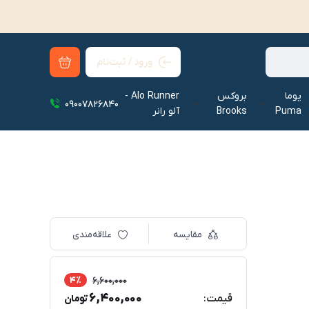
ورود / ثبت‌نام
پوما
بروکس
Alo Runner -
09007826840
Puma
Brooks
آلو رانر‌
مقایسه
علاقه‌مندی
4٪
6,600,000
6,400,000
قیمت:
تومان