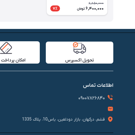
6,850,000
6,400,000
7٪
تومان
تحویل اکسپرس
امکان پرداخت 
اطلاعات تماس
09007826840
قشم، درگهان، بازار دودلفین، یاس10، پلاک 1335