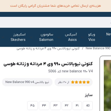
هزینه‌ی ارسال تمامی خرید‌های شما مشتریان گرامی رایگان است
الانس New
ویکو
آسیکس
سالومون
اسکیچرز
Skechers
Salomon
Asics
Vico
/
کتونی نیوبالانس ۹۹۰ وی ۴ مردانه و زنانه طوسی
کتونی نیوبالانس ۹۹۰ وی ۴ مردانه و زنانه طوسی
new balance ۹۹۰ V4 کد 5066
نیو بالانس New Balance 990 v4
از 20 نظر
سایز
۴۵
۴۴
۴۳
۴۲
۴۱
40