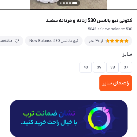
کتونی نیو بالانس 530 زنانه و مردانه سفید
new balance 530 کد 5042
نیو بالانس New Balance 530
علاقه‌من
از 30 نظر
سایز
40
39
38
37
راهنمای سایز