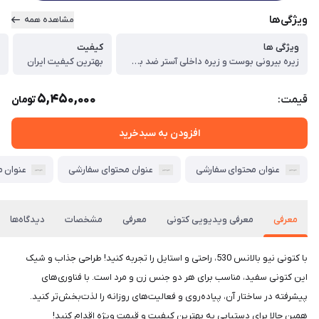
ویژگی‌ها
مشاهده همه
ویژگی ها
کیفیت
س
زیره بیرونی بوست و زیره داخلی آستر ضد بود کار شده است . قابل شستشو در ماشین لباس شویی. بسیار سبک و راحت مخصوص استفاده روز مره
بهترین کیفیت ایران
5
5,450,000
قیمت:
تومان
افزودن به سبدخرید
عنوان محتوای سفارشی
عنوان محتوای سفارشی
عنوان 
معرفی
معرفی ویدیویی کتونی
معرفی
مشخصات
دیدگاه‌ها
با کتونی نیو بالانس 530، راحتی و استایل را تجربه کنید! طراحی جذاب و شیک
این کتونی سفید، مناسب برای هر دو جنس زن و مرد است. با فناوری‌های
پیشرفته در ساختار آن، پیاده‌روی و فعالیت‌های روزانه را لذت‌بخش‌تر کنید.
همین حالا برای دستیابی به بهترین کیفیت و قیمت ویژه اقدام کنید!