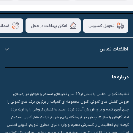
امکان پرداخت در محل
ضمانت
تحویل اکسپرس
اطلاعات تماس
09007826840
درباره ما
قشم، درگهان، بازار دودلفین، یاس10، پلاک 1335
تنظیماتکتونی اطلس با بیش از 10 سال تجربه‌ای مستمر و موفق در زمینه‌ی
فروش کفش های کتونی،اکنون مجموعه ای کمیاب از برترین برند های کتونی را
جمع آوری کرده و برای فروش آماده کرده است. ما کفش فروشی را به ارث برده
ایم! کارمان را سال‌ها پیش در فروشگاه پدری شروع کردیم.هم اکنون تصمیم
گرفته ایم فعالیتمان را گسترش دهیم و وارد دنیای مجازی شویم. کتونی اطلس
اجناس خود را با بالا ترین کیفیت عرضه می کند و سعی ما بر این است که کمترین