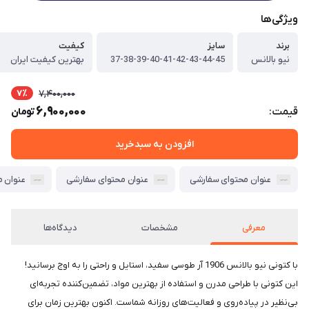
ویژگی‌ها
برند
سایز
کیفیت
نیو بالانس
37-38-39-40-41-42-43-44-45
بهترین کیفیت ایران
7٪
7,400,000
6,900,000
قیمت:
تومان
افزودن به سبدخرید
عنوان محتوای سفارشی
عنوان محتوای سفارشی
عنوان 
معرفی
مشخصات
دیدگاه‌ها
با کتونی نیو بالانس 1906 آر طوسی سفید، استایل و راحتی را به اوج برسانید!
این کتونی با طراحی مدرن و استفاده از بهترین مواد، تضمین‌کننده تجربه‌ای
بی‌نظیر در پیاده‌روی و فعالیت‌های روزانه شماست. اکنون بهترین زمان برای