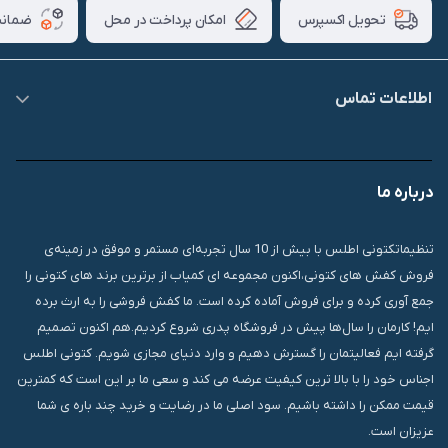
امکان پرداخت در محل
ضمانت
تحویل اکسپرس
اطلاعات تماس
09007826840
درباره ما
قشم، درگهان، بازار دودلفین، یاس10، پلاک 1335
تنظیماتکتونی اطلس با بیش از 10 سال تجربه‌ای مستمر و موفق در زمینه‌ی
فروش کفش های کتونی،اکنون مجموعه ای کمیاب از برترین برند های کتونی را
جمع آوری کرده و برای فروش آماده کرده است. ما کفش فروشی را به ارث برده
ایم! کارمان را سال‌ها پیش در فروشگاه پدری شروع کردیم.هم اکنون تصمیم
گرفته ایم فعالیتمان را گسترش دهیم و وارد دنیای مجازی شویم. کتونی اطلس
اجناس خود را با بالا ترین کیفیت عرضه می کند و سعی ما بر این است که کمترین
قیمت ممکن را داشته باشیم. سود اصلی ما در رضایت و خرید چند باره ی شما
عزیزان است.