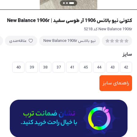
کتونی نیو بالانس 1906 آر طوسی سفید | New Balance 1906r
New Balance 1906r کد:5218
نیو بالانس New Balance 1906r
علاقه‌مندی
سایز
40
39
38
37
41
45
44
43
42
راهنمای سایز