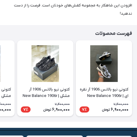
افزودن این شاهکار به مجموعه کفش‌های خودتان است. فرصت را از دست
ندهید!
فهرست محصولات
کتونی نیو بالانس 1906 آر نقره
کتونی نیو بالانس 1906 آر
ای | New Balance 1906r
مشکی | New Balance 1906r
 1906r
400,000
7,400,000
7,400,000
00,000
6,900,000
6,900,000
7٪
7٪
تومان
تومان