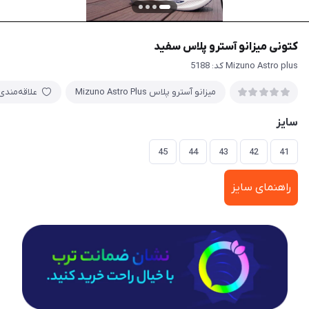
کتونی میزانو آسترو پلاس سفید
Mizuno Astro plus کد: 5188
میزانو آسترو پلاس Mizuno Astro Plus
علاقه‌مندی
سایز
45
44
43
42
41
راهنمای سایز