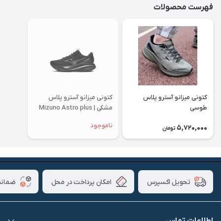
فهرست محصولات
کتونی میزانو آسترو پلاس
کتونی میزانو آسترو پلاس
طوسی
مشکی | Mizuno Astro plus
ناموجود
5,720,000
تومان
امکان پرداخت در محل
ضمانت
تحویل اکسپرس