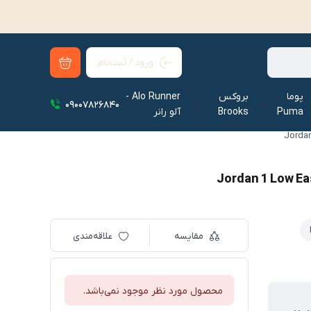
ورود / ثبت‌نام
پوما
بروکس
Alo Runner -
09007826840
Puma
Brooks
آلو رانر‌
مقایسه
علاقه‌مندی
محصول مورد نظر موجود نمی‌باشد.