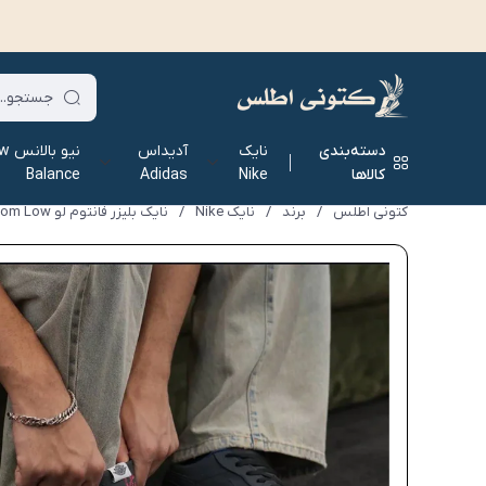
دسته‌بندی
نایک
آدیداس
نیو ب
کالاها
Nike
Adidas
Balance
کتونی اطلس
/
برند
/
نایک Nike
/
نایک بلیزر فانتوم لو Nike Blazer Phantom Low