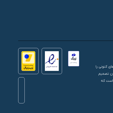
 های کتونی را
نون تصمیم
 است که