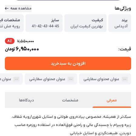
ویژگی‌ها
مشاهده همه
برند
کیفیت
سایز
مشخصات فیز
آدیداس
بهترین کیفیت ایران
41-42-43-44-45
رویه مش تنف
8٪
7,550,000
6,950,000
قیمت:
تومان
افزودن به سبدخرید
عنوان محتوای سفارشی
عنوان محتوای سفارشی
عنوان 
معرفی
مشخصات
دیدگاه‌ها
سبک‌تر از همیشه، مخصوص پیاده‌روی طولانی و استایل شهری!رویه شفاف،
زیره ویبرام با چسبندگی عالی و راحتی فوق‌العاده در استفاده روزمره.مناسب
دویدن، طبیعت‌گردی و استایل خیابانی