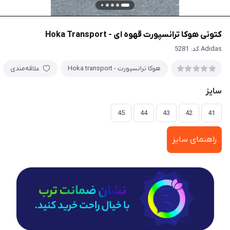
کتونی هوکا ترانسپورت قهوه ای - Hoka Transport
Adidas کد: 5281
هوکا ترانسپورت - Hoka transport
علاقه‌مندی
سایز
45
44
43
42
41
راهنمای سایز