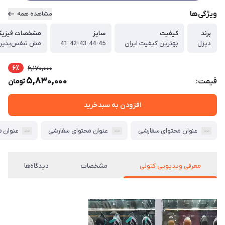
ویژگی‌ها
مشاهده همه
برند
کیفیت
سایز
مشخصات فیزیک
دیزل
بهترین کیفیت ایران
41-42-43-44-45
مش تنفس‌پذیر
6٪
6,170,000
5,830,000
قیمت:
تومان
افزودن به سبدخرید
عنوان محتوای سفارشی
عنوان محتوای سفارشی
عنوان 
معرفی ویدیویی کتونی
مشخصات
دیدگاه‌ها