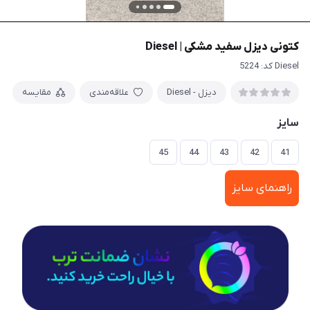
کتونی دیزل سفید مشکی | Diesel
Diesel کد: 5224
دیزل - Diesel
علاقه‌مندی
مقایسه
سایز
45
44
43
42
41
راهنمای سایز