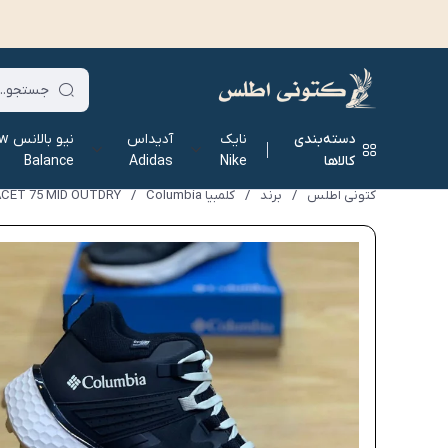
دسته‌بندی
نایک
آدیداس
نیو ب
کالاها
Nike
Adidas
Balance
کتونی اطلس
/
برند
/
کلمبیا Columbia
/
ACET 75 MID OUTDRY