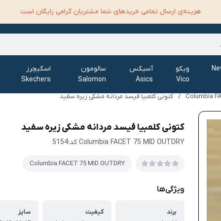
هزینه‌ی ارسال تمامی خرید‌های شما مشتریان گرامی رایگان است
الانس New
ویکو
آسیکس
سالومون
اسکیچرز
Skechers
Salomon
Asics
Vico
Columbia F
/
کتونی کلمبیا فیسد مردانه مشکی زیره سفید
کتونی کلمبیا فیسد مردانه مشکی زیره سفید
Columbia FACET 75 MID OUTDRY کد:5154
Columbia FACET 75 MID OUTDRY
ویژگی‌ها
برند
کیفیت
سایز