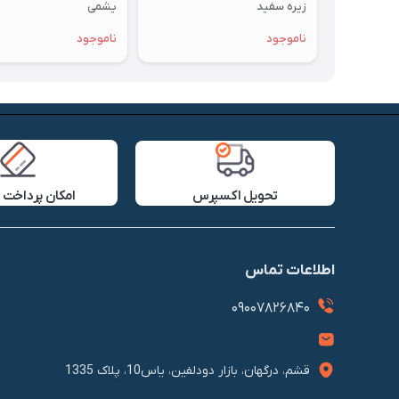
زیره سفید
یشمی
ناموجود
ناموجود
تحویل اکسپرس
امکان پرداخت 
اطلاعات تماس
09007826840
قشم، درگهان، بازار دودلفین، یاس10، پلاک 1335