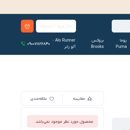
ورود / ثبت‌نام
پوما
بروکس
Alo Runner -
09007826840
Puma
Brooks
آلو رانر‌
مقایسه
علاقه‌مندی
محصول مورد نظر موجود نمی‌باشد.