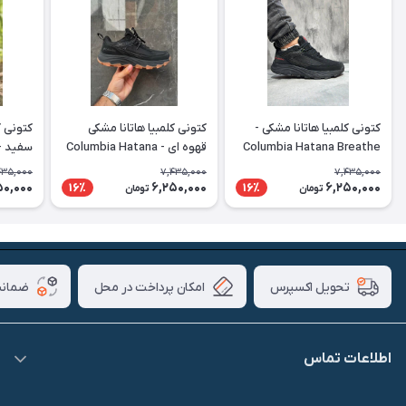
کتونی کلمبیا هاتانا مشکی -
کتونی کلمبیا هاتانا مشکی
کتونی ک
Columbia Hatana Breathe
قهوه ای - Columbia Hatana
reathe
Breathe
435,000
7,435,000
7,435,000
50,000
6,250,000
6,250,000
16٪
16٪
تومان
تومان
امکان پرداخت در محل
ضمانت
تحویل اکسپرس
اطلاعات تماس
09007826840