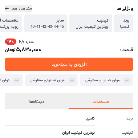
ویژگی‌ها
مشاهده همه
برند
کیفیت
سایز
مشخصات فی
کلمبیا
بهترین کیفیت ایران
40-41-42-43-44-45
رویه برزنت
14٪
6,710,000
5,830,000
قیمت:
تومان
افزودن به سبدخرید
عنوان محتوای سفارشی
عنوان محتوای سفارشی
عنوان 
مشخصات
دیدگاه‌ها
برند
کلمبیا
کیفیت
بهترین کیفیت ایران