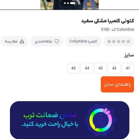
کتونی کلمبیا مشکی سفید
Columbia کد: 5183
کلمبیا Columbia
علاقه‌مندی
مقایسه
سایز
45
44
43
42
41
راهنمای سایز