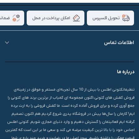
امکان پرداخت در محل
ضمانت
تحویل اکسپرس
اطلاعات تماس
09007826840
درباره ما
قشم، درگهان، بازار دودلفین، یاس10، پلاک 1335
تنظیماتکتونی اطلس با بیش از 10 سال تجربه‌ای مستمر و موفق در زمینه‌ی
فروش کفش های کتونی،اکنون مجموعه ای کمیاب از برترین برند های کتونی را
جمع آوری کرده و برای فروش آماده کرده است. ما کفش فروشی را به ارث برده
ایم! کارمان را سال‌ها پیش در فروشگاه پدری شروع کردیم.هم اکنون تصمیم
گرفته ایم فعالیتمان را گسترش دهیم و وارد دنیای مجازی شویم. کتونی اطلس
اجناس خود را با بالا ترین کیفیت عرضه می کند و سعی ما بر این است که کمترین
قیمت ممکن را داشته باشیم. سود اصلی ما در رضایت و خرید چند باره ی شما