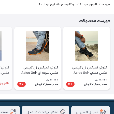
می‌دهند. اکنون خرید کنید و گام‌های بلندتری بردارید!
فهرست محصولات
کتونی آسیکس ژل کینسی
کتونی آسیکس ژل کینسی
کتونی 
مکس مشکی Asics Gel-
مکس سرمه ای Asics Gel-
ei Max
Kinsei Max
Kinsei Max
8,100,000
8,100,000
ناموجو
7,800,000
7,800,000
4٪
4٪
تومان
تومان
امکان پرداخت در محل
ضمانت
تحویل اکسپرس