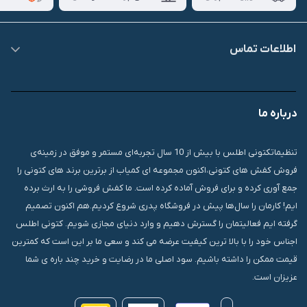
اطلاعات تماس
09007826840
درباره ما
قشم، درگهان، بازار دودلفین، یاس10، پلاک 1335
تنظیماتکتونی اطلس با بیش از 10 سال تجربه‌ای مستمر و موفق در زمینه‌ی
فروش کفش های کتونی،اکنون مجموعه ای کمیاب از برترین برند های کتونی را
جمع آوری کرده و برای فروش آماده کرده است. ما کفش فروشی را به ارث برده
ایم! کارمان را سال‌ها پیش در فروشگاه پدری شروع کردیم.هم اکنون تصمیم
گرفته ایم فعالیتمان را گسترش دهیم و وارد دنیای مجازی شویم. کتونی اطلس
اجناس خود را با بالا ترین کیفیت عرضه می کند و سعی ما بر این است که کمترین
قیمت ممکن را داشته باشیم. سود اصلی ما در رضایت و خرید چند باره ی شما
عزیزان است.