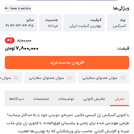
ویژگی‌ها
مشاهده همه
برند
کیفیت
جنسیت
سایز
آسیکس
بهترین کیفیت ایران
مردانه
۴۱-۴۲-۴۳-۴۴-۴۵
4٪
8,100,000
7,800,000
قیمت:
تومان
افزودن به سبدخرید
عنوان محتوای سفارشی
عنوان محتوای سفارشی
عنوان 
معرفی
نمایش کتونی
توضیحات
مشخصات
دیدگاه‌ها
با کتونی آسیکس ژل کینسی مکس، تجربه‌ی دویدن خود را به حداکثر برسانید!
طراحی مهندسی شده برای راحتی و پشتیبانی فوق‌العاده، با فناوری ژل برای جذب
ضربه و افزایش کارایی. مناسب برای ورزشکارانی که به بهترین‌ها اهمیت