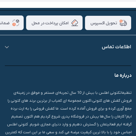
امکان پرداخت در محل
ضمانت
تحویل اکسپرس
اطلاعات تماس
09007826840
درباره ما
قشم، درگهان، بازار دودلفین، یاس10، پلاک 1335
تنظیماتکتونی اطلس با بیش از 10 سال تجربه‌ای مستمر و موفق در زمینه‌ی
فروش کفش های کتونی،اکنون مجموعه ای کمیاب از برترین برند های کتونی را
جمع آوری کرده و برای فروش آماده کرده است. ما کفش فروشی را به ارث برده
ایم! کارمان را سال‌ها پیش در فروشگاه پدری شروع کردیم.هم اکنون تصمیم
گرفته ایم فعالیتمان را گسترش دهیم و وارد دنیای مجازی شویم. کتونی اطلس
اجناس خود را با بالا ترین کیفیت عرضه می کند و سعی ما بر این است که کمترین