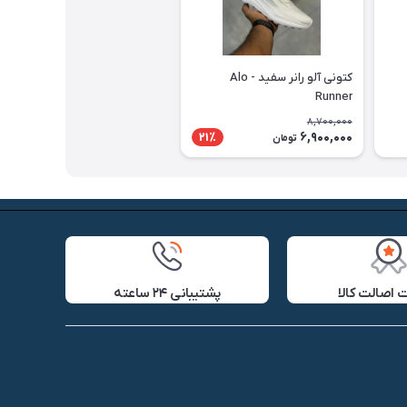
کتونی آلو رانر سفید - Alo
Runner
8,700,000
6,900,000
21٪
تومان
اصالت کالا
پشتیبانی ۲۴ ساعته