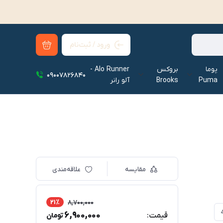
ورود / ثبت‌نام
پوما
بروکس
Alo Runner -
09007826840
Puma
Brooks
آلو رانر‌
مقایسه
علاقه‌مندی
21٪
8,700,000
6,900,000
قیمت:
تومان