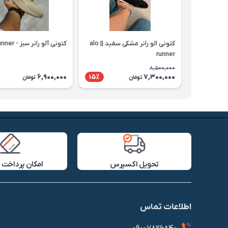
کتونی الو رانر مشکی سفید || alo
کتونی آلو رانر سبز - Alo Runner
runner
8,500,000
6,900,000
7,300,000
15٪
تومان
تومان
تحویل اکسپرس
امکان پرداخت 
اطلاعات تماس