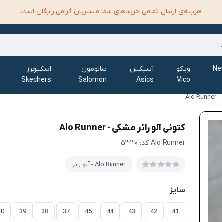
هزینه‌ی ارسال تمامی خرید‌های شما مشتریان گرامی رایگان است
الانس New
ویکو
آسیکس
سالومون
اسکیچرز
Skechers
Salomon
Asics
Vico
Alo
کتونی آلو رانر مشکی - Alo Runner
Alo Runner کد: ۵۳۳۰
Alo Runner - آلو رانر‌
سایز
40
39
38
37
45
44
43
42
41