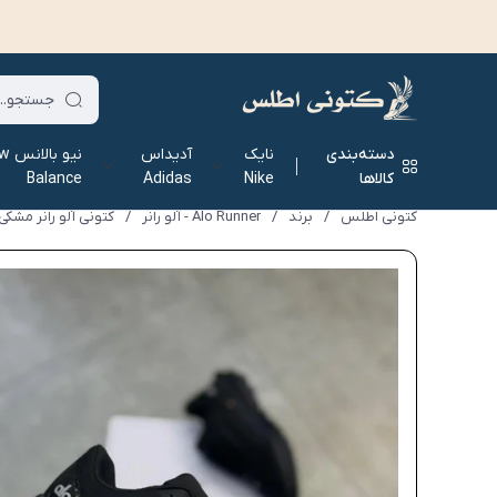
دسته‌بندی
نایک
آدیداس
نیو ب
کالاها
Nike
Adidas
Balance
کتونی اطلس
/
برند
/
Alo Runner - آلو رانر‌
/
کتونی آلو رانر مشکی -  Runner