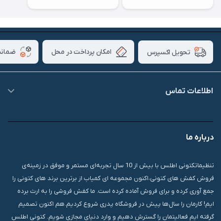
امکان پرداخت در محل
ضمانت
تحویل اکسپرس
اطلاعات تماس
09007826840
درباره ما
قشم، درگهان، بازار دودلفین، یاس10، پلاک 1335
تنظیماتکتونی اطلس با بیش از 10 سال تجربه‌ای مستمر و موفق در زمینه‌ی
فروش کفش های کتونی،اکنون مجموعه ای کمیاب از برترین برند های کتونی را
جمع آوری کرده و برای فروش آماده کرده است. ما کفش فروشی را به ارث برده
ایم! کارمان را سال‌ها پیش در فروشگاه پدری شروع کردیم.هم اکنون تصمیم
گرفته ایم فعالیتمان را گسترش دهیم و وارد دنیای مجازی شویم. کتونی اطلس