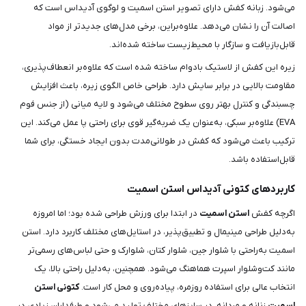
می‌شود. زبانه کفش دارای تصویر استن اسمیت و لوگوی آدیداس است که
اصالت آن را نشان می‌دهد. علاوه‌براین، برخی مدل‌های جدیدتر از مواد
قابل‌بازیافت و سازگار با محیط‌زیست ساخته شده‌اند.
زیره این کفش از لاستیک بادوام ساخته شده است که علاوه‌بر انعطاف‌پذیری،
مقاومت بالایی در برابر سایش دارد. طراحی خاص الگوی زیره، باعث افزایش
چسبندگی و کنترل بهتر روی سطوح مختلف می‌شود و لایه میانی (از جنس فوم
EVA) علاوه‌بر سبکی، به‌عنوان یک ضربه‌گیر قوی برای راحتی پا عمل می‌کند. این
ترکیب باعث می‌شود که کفش در طولانی‌مدت بدون ایجاد خستگی، برای شما
قابل‌استفاده باشد.
کاربردهای کتونی آدیداس استن اسمیت
اگرچه کفش
استن اسمیت
در ابتدا برای ورزش طراحی شده بود؛ اما امروزه
به‌دلیل طراحی مینیمال و تطبیق‌پذیر، در استایل‌های مختلف کاربرد دارد. استن
اسمیت به‌راحتی با شلوار جین، شلوار کتان، شلوارک و حتی لباس‌های رسمی‌تر
مانند کت‌وشلوار اسپرت هماهنگ می‌شود. همچنین، به‌دلیل راحتی بالا، یک
انتخاب عالی برای استفاده روزمره، پیاده‌روی و محل کار است.
کتونی استن
اسمیت
زنانه و مردانه، در سایزهای مختلف تولید می‌شود و طرفداران زیادی در