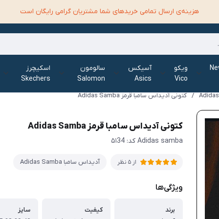
هزینه‌ی ارسال تمامی خرید‌های شما مشتریان گرامی رایگان است
الانس New
ویکو
آسیکس
سالومون
اسکیچرز
Skechers
Salomon
Asics
Vico
/
کتونی آدیداس سامبا قرمز Adidas Samba
کتونی آدیداس سامبا قرمز Adidas Samba
Adidas samba کد: ۵۱34
آدیداس سامبا Adidas Samba
از 5 نظر
ویژگی‌ها
برند
کیفیت
سایز