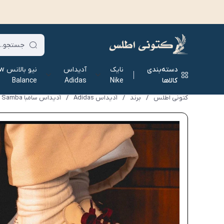
دسته‌بندی
نایک
آدیداس
نیو ب
کالاها
Nike
Adidas
Balance
کتونی اطلس
/
برند
/
آدیداس Adidas
/
آدیداس سامبا Adidas Samba