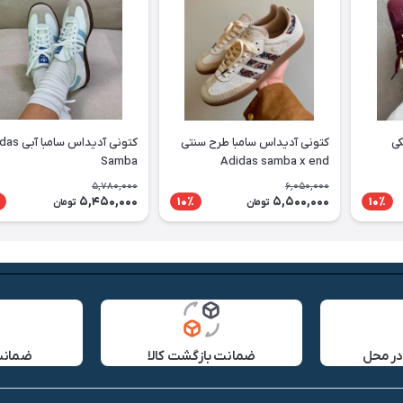
کی
کتونی آدیداس سامبا طرح سنتی
کتونی آدیداس سا
Samba
Adidas samba x end
5,780,000
6,050,000
5,450,000
5,500,000
10٪
10٪
تومان
تومان
در محل
ضمانت بازگشت کالا
ضمانت 