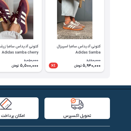
کتونی آدیداس سامبا اسپیزال
کتونی آدیداس سامبا زرش
Adidas samba cherry
Adidas Samba
6,050,000
6,280,000
5,500,000
5,940,000
6٪
تومان
تومان
تحویل اکسپرس
امکان پرداخت 