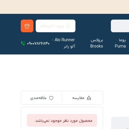
ورود / ثبت‌نام
پوما
بروکس
Alo Runner -
09007826840
Puma
Brooks
آلو رانر‌
مقایسه
علاقه‌مندی
محصول مورد نظر موجود نمی‌باشد.