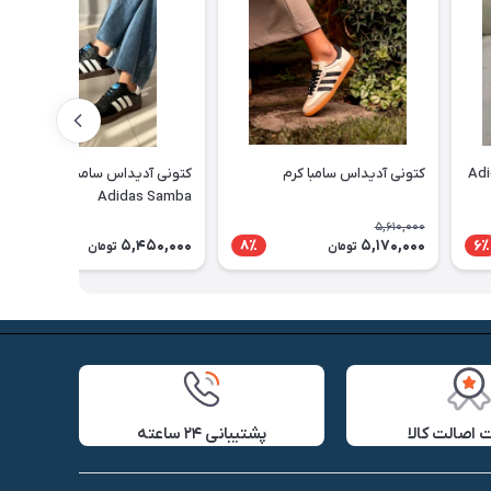
مبا آبی Adidas
کتونی آدیداس سامبا کرم
کتونی آدیداس سامبا مشکی
Adidas Samba
5,610,000
5,450,000
5,170,000
8٪
6٪
تومان
تومان
اصالت کالا
پشتیبانی ۲۴ ساعته