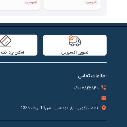
ناموجود
ناموجود
تحویل اکسپرس
امکان پرداخت 
اطلاعات تماس
09007826840
قشم، درگهان، بازار دودلفین، یاس10، پلاک 1335