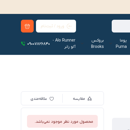
ورود / ثبت‌نام
پوما
بروکس
Alo Runner -
09007826840
Puma
Brooks
آلو رانر‌
مقایسه
علاقه‌مندی
محصول مورد نظر موجود نمی‌باشد.