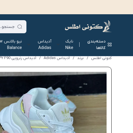
دسته‌بندی
نایک
آدیداس
نیو ب
کالاها
Nike
Adidas
Balance
کتونی اطلس
/
برند
/
آدیداس Adidas
/
آدیداس رتروپی Adidas RETROPY F90