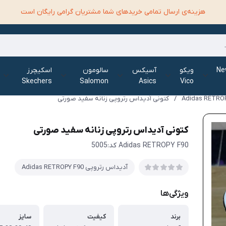
هزینه‌ی ارسال تمامی خرید‌های شما مشتریان گرامی رایگان است
الانس New
ویکو
آسیکس
سالومون
اسکیچرز
Skechers
Salomon
Asics
Vico
/
کتونی آدیداس رتروپی زنانه سفید صورتی
کتونی آدیداس رتروپی زنانه سفید صورتی
Adidas RETROPY F90 کد:5005
آدیداس رتروپی Adidas RETROPY F90
ویژگی‌ها
برند
کیفیت
سایز