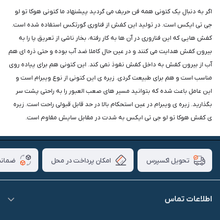
اگر به دنبال یک کتونی همه فن حریف می گردید پیشنهاد ما کتونی هوکا تو لو
جی تی ایکس است. در تولید این کفش از فناوری گورتکس استفاده شده است.
کفش هایی که این فناروری در آن ها به کار رفته، بخار ناشی از تعریق پا را به
بیرون کفش هدایت می کنند و در عین حال کاملا ضد آب بوده و حتی ذره ای هم
آب از بیرون کفش به داخل کفش نفوذ نمی کند. این کتونی هم برای پیاده روی
مناسب است و هم برای طبیعت گردی. زیره ی این کتونی از نوع ویبرام است و
این عامل باعث شده که بتوانید مسیر های صعب العبور را به راحتی پشت سر
بگذارید. زیره ی ویبرام در عین استحکام بالا در حد قابل قبولی راحت است. زیره
ی کفش هوکا تو لو جی تی ایکس به شدت در مقابل سایش مقاوم است.
امکان پرداخت در محل
ضمانت
تحویل اکسپرس
اطلاعات تماس
09007826840