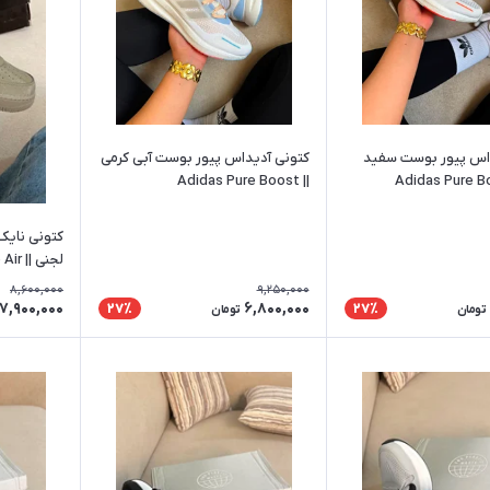
اس پیور بوست سفید
کتونی آدیداس پیور بوست آبی کرمی
|| Adidas Pure Boost
کتونی نایک
لجنی 
Force 1
8,600,000
9,250,000
7,900,000
6,800,000
27٪
27٪
تومان
تومان