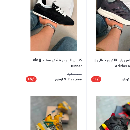
س ران فالکون ذغالی ||
کتونی الو رانر مشکی سفید || alo
runner
Adidas R
8,500,000
7,300,000
15٪
12٪
تومان
تومان