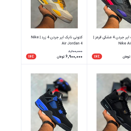
کتونی نایک ایر جردن 4 مشکی قرمز |
کتونی نایک ایر جردن 4 زرد | Nike
Air Jordan 4
Nike Ai
8,200,000
6,900,000
16٪
16٪
تومان
تومان