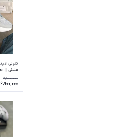
کتونی ادید
مشکی || Adidas Run Falcon
7,800,000
6,900,000