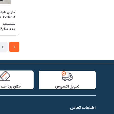
r Jordan 4
8,200,000
6,900,000
2
1
تحویل اکسپرس
امکان پرداخت 
اطلاعات تماس