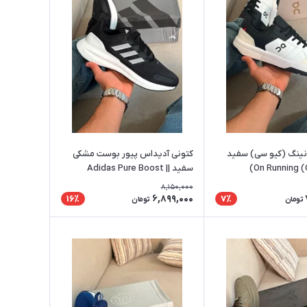
انینگ (کیو سی) سفید
کتونی آدیداس پیور بوست مشکی
سفید || Adidas Pure Boost
8,150,000
6,899,000
16٪
7٪
تومان
تومان