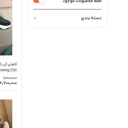
فقط محصولات موجود
دسته بندی
ست زنانه و مردانه
مجموعه ای از با کیفیت ترین کتونی
های نیو بالانس
پیشنهاد شگفت انگیز
کتونی آن را
کتونی های رانینگ
nning (QC)
کتونی های سبک
8,200,000
7,700,000
کتونی مردانه
کتونی زنانه
کتونی هایی که معرفی ویدیویی دارند
دسته