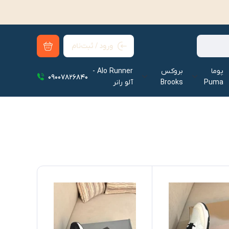
ورود / ثبت‌نام
پوما
بروکس
Alo Runner -
09007826840
Puma
Brooks
آلو رانر‌