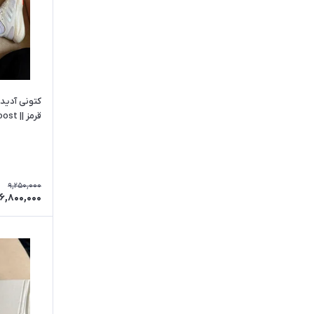
کتونی آدید
قرمز || Adidas Pure Boost
9,250,000
6,800,000