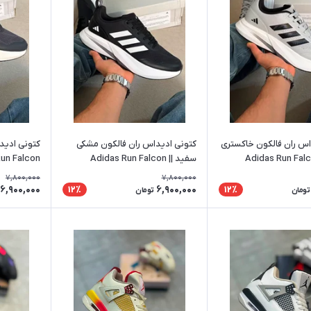
اس ران فالکون خاکستری
کتونی ادیداس ران فالکون مشکی
کتونی ادیدا
سفید || Adidas Run Falcon
un Falcon
7,800,000
7,800,000
6,900,000
6,900,000
12٪
12٪
تومان
تومان