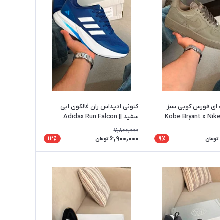
 ای فورس کوبی سبز
کتونی ادیداس ران فالکون ابی
|| Kobe Bryant x Nike Air
سفید || Adidas Run Falcon
7,800,000
6,900,000
12٪
9٪
تومان
تومان